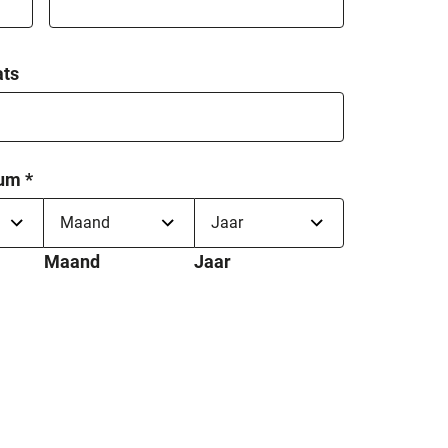
ats
tum
*
Maand
Jaar