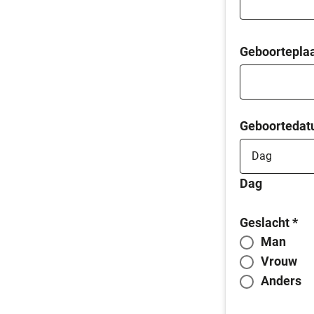
Geboortepla
Geboorteda
Dag
Geslacht
*
Man
Vrouw
Anders