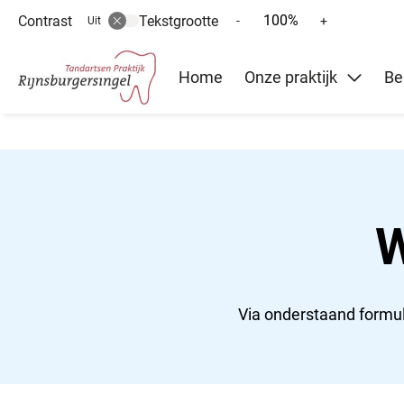
100%
Contrast
Tekstgrootte
Tekst
Tekst
-
+
Uit
verkleinen
vergroten
Hoofd
met
met
Home
Onze praktijk
Be
10%
10%
menu
W
Via onderstaand formul