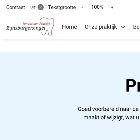
100%
Contrast
Tekstgrootte
Tekst
Tekst
-
+
Uit
verkleinen
vergroten
Hoofd
met
met
Home
Onze praktijk
Be
10%
10%
menu
P
Goed voorbereid naar de 
maakt of wijzigt, wat 