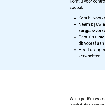
Komt u voor contr
soepel:
Kom bij voork
Neem bij uw e
zorgpas/verz
Gebruikt u
med
dit vooraf aan
Heeft u vragen
verwachten.
Wilt u patiënt word