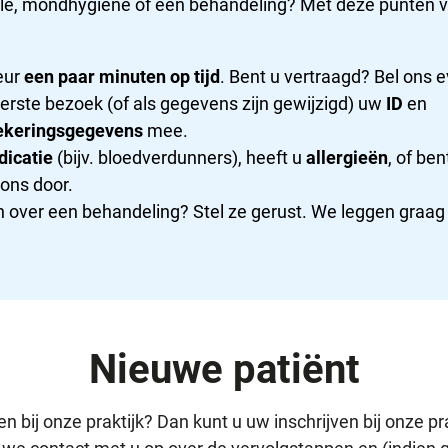
ole, mondhygiëne of een behandeling? Met deze punten 
eur
een paar minuten op tijd
. Bent u vertraagd? Bel ons 
erste bezoek (of als gegevens zijn gewijzigd) uw
ID
en
ekeringsgegevens
mee.
icatie
(bijv. bloedverdunners), heeft u
allergieën
, of be
 ons door.
 over een behandeling? Stel ze gerust. We leggen graag 
Nieuwe patiënt
en bij onze praktijk? Dan kunt u uw inschrijven bij onze pr