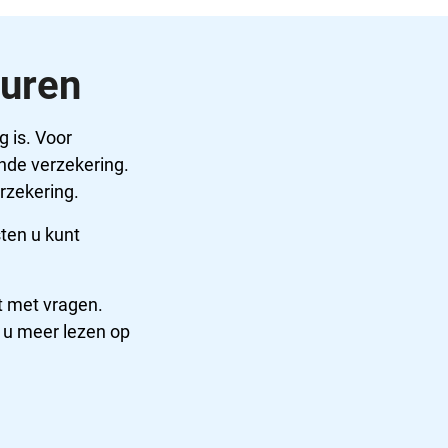
turen
 is. Voor
nde verzekering.
rzekering.
ten u kunt
t met vragen.
t u meer lezen op