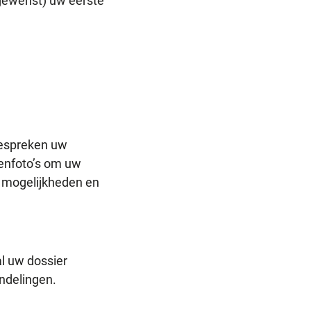
 gewenst) uw eerste
bespreken uw
enfoto’s om uw
e mogelijkheden en
l uw dossier
ndelingen.