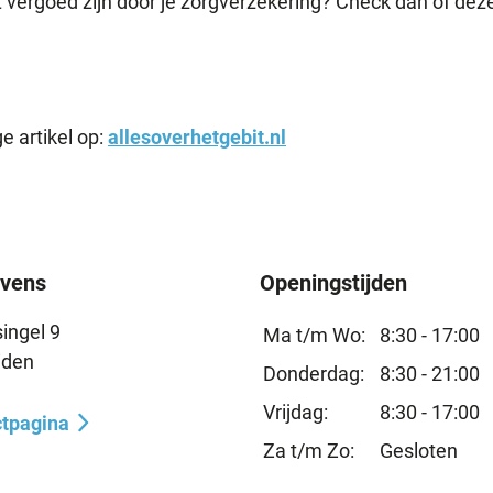
 vergoed zijn door je zorgverzekering? Check dan of deze
e artikel op:
allesoverhetgebit.nl
vens
Openingstijden
ingel 9
Ma t/m Wo:
8:30 - 17:00
iden
Donderdag:
8:30 - 21:00
Vrijdag:
8:30 - 17:00
ctpagina
Za t/m Zo:
Gesloten