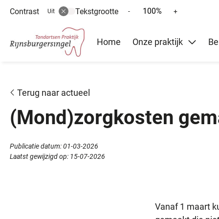
100%
Contrast
Tekstgrootte
Tekst
Tekst
-
+
Uit
verkleinen
vergroten
Hoofd
met
met
Home
Onze praktijk
Be
10%
10%
menu
Terug naar actueel
(Mond)zorgkosten gemaa
Publicatie datum:
01-03-2026
Laatst gewijzigd op:
15-07-2026
Vanaf 1 maart k